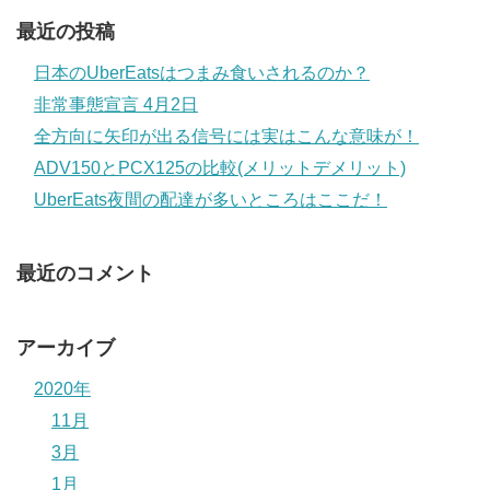
最近の投稿
日本のUberEatsはつまみ食いされるのか？
非常事態宣言 4月2日
全方向に矢印が出る信号には実はこんな意味が！
ADV150とPCX125の比較(メリットデメリット)
UberEats夜間の配達が多いところはここだ！
最近のコメント
アーカイブ
2020年
11月
3月
1月