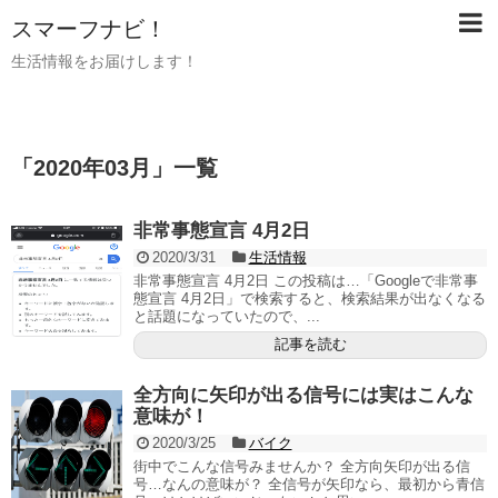
スマーフナビ！
生活情報をお届けします！
「
2020年03月
」
一覧
非常事態宣言 4月2日
2020/3/31
生活情報
非常事態宣言 4月2日 この投稿は…「Googleで非常事
態宣言 4月2日」で検索すると、検索結果が出なくなる
と話題になっていたので、...
記事を読む
全方向に矢印が出る信号には実はこんな
意味が！
2020/3/25
バイク
街中でこんな信号みませんか？ 全方向矢印が出る信
号…なんの意味が？ 全信号が矢印なら、最初から青信