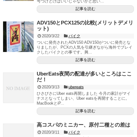
号つけとけばいいじゃないかと思い...
記事を読む
ADV150とPCX125の比較(メリットデメリ
ット)
2020/3/22
バイク
ついに発売されたADV150 ADV150がついに発売とな
りましたが、PCXの人気を引継ぎながら海外でブレイ
クしたバイクとの事です。興...
記事を読む
UberEats夜間の配達が多いところはここ
だ！
2020/3/13
ubereats
ひさびさにUber eats再開しました 今月の家計がマイ
ナスとなってしまい、Uber eatsを再開することに。
MacBookとiP...
記事を読む
高コスパのミニカー、原付二種との差は
2020/3/11
バイク