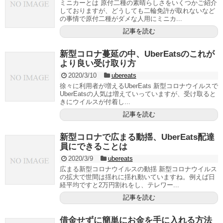
ミニカーとは 原付二種の素晴らしさをいくつかご紹介
しておりますが、どうしても二輪免許が取れないなど
の事情で原付二種がダメな人用にミニカ...
記事を読む
新型コロナ蔓延の中、UberEatsのこれが
より良い受け取り方
2020/3/10
ubereats
徐々に利用者が増えるUberEats 新型コロナウイルスで
UberEatsの人気は増えていっていますが、受け取ると
きにウイルスが付着し...
記事を読む
新型コロナで広まる動揺、UberEats配達
員にできることは
2020/3/9
ubereats
広まる新型コロナウイルスの動揺 新型コロナウイルス
の拡大で世間は揺れに揺れ動いていますね。例えば日
経平均ですと2万円割れをし、テレワー...
記事を読む
借金せずに簡単にお金を手に入れる方法