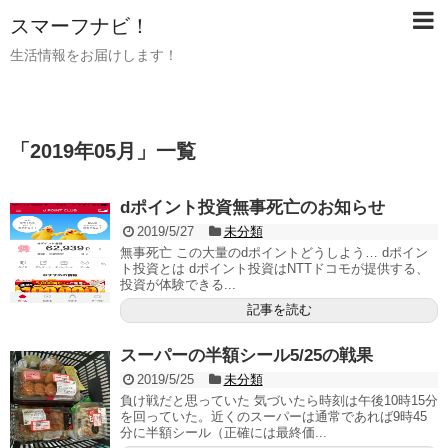
スマーフナビ！
生活情報をお届けします！
「
2019年05月
」
一覧
dポイント投資無事死亡のお知らせ
2019/5/27
未分類
無事死亡 この大量のdポイントどうしよう… dポイン
ト投資とは dポイント投資はNTTドコモが提供する、
投資が体験できる...
記事を読む
スーパーの半額シール5/25の戦果
2019/5/25
未分類
負け戦だと思っていた 気づいたら時刻は午後10時15分
を回っていた。近くのスーパーは通常であれば9時45
分に半額シール（正確には最終価...