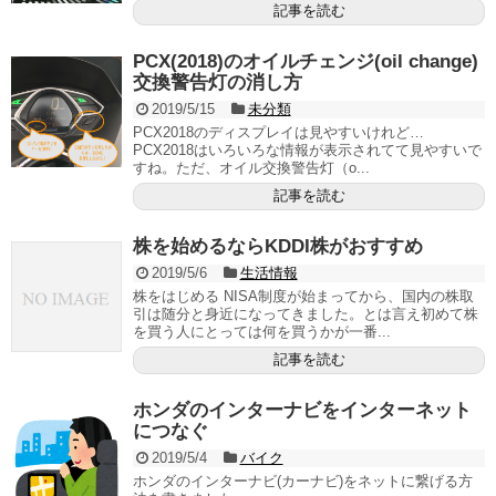
記事を読む
PCX(2018)のオイルチェンジ(oil change)
交換警告灯の消し方
2019/5/15
未分類
PCX2018のディスプレイは見やすいけれど…
PCX2018はいろいろな情報が表示されてて見やすいで
すね。ただ、オイル交換警告灯（o...
記事を読む
株を始めるならKDDI株がおすすめ
2019/5/6
生活情報
株をはじめる NISA制度が始まってから、国内の株取
引は随分と身近になってきました。とは言え初めて株
を買う人にとっては何を買うかが一番...
記事を読む
ホンダのインターナビをインターネット
につなぐ
2019/5/4
バイク
ホンダのインターナビ(カーナビ)をネットに繋げる方