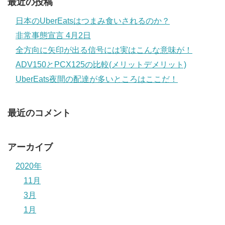
最近の投稿
日本のUberEatsはつまみ食いされるのか？
非常事態宣言 4月2日
全方向に矢印が出る信号には実はこんな意味が！
ADV150とPCX125の比較(メリットデメリット)
UberEats夜間の配達が多いところはここだ！
最近のコメント
アーカイブ
2020年
11月
3月
1月