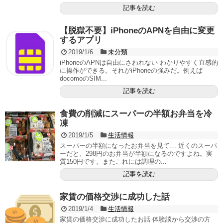
記事を読む
【脱獄不要】iPhoneのAPNを自由に変更
するアプリ
2019/1/6
未分類
iPhoneのAPNは自由にさわれない わかりやすく直感的
に操作ができる。それがiPhoneの強みだ。例えば
docomoのSIM...
記事を読む
食費の削減にスーパーの半額お弁当を冷
凍
2019/1/5
生活情報
スーパーの半額になったお弁当を見て… 近くのスーパ
ーだと、298円のお弁当が半額になるのですよね。実
質150円です。またこれには調理の...
記事を読む
家賃の価格交渉に成功した話
2019/1/4
生活情報
家賃の価格交渉に成功したお話 体験談から交渉の方