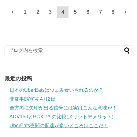
1
2
3
4
5
6
7
8
最近の投稿
日本のUberEatsはつまみ食いされるのか？
非常事態宣言 4月2日
全方向に矢印が出る信号には実はこんな意味が！
ADV150とPCX125の比較(メリットデメリット)
UberEats夜間の配達が多いところはここだ！