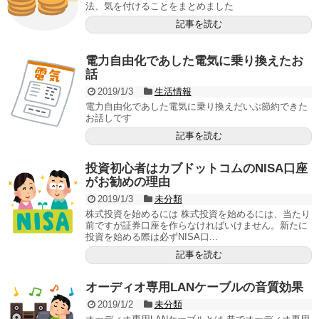
法、気を付けることをまとめました
記事を読む
電力自由化であした電気に乗り換えたお
話
2019/1/3
生活情報
電力自由化であした電気に乗り換えだいぶ節約できた
お話しです
記事を読む
投資初心者はカブドットコムのNISA口座
がお勧めの理由
2019/1/3
未分類
株式投資を始めるには 株式投資を始めるには、当たり
前ですが証券口座を作らなければいけません。新たに
投資を始める際は必ずNISA口...
記事を読む
オーディオ専用LANケーブルの音質効果
2019/1/2
未分類