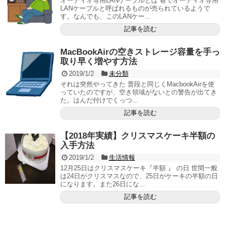
オーディオ専用LANケーブルとは 巷でオーディオ専用
LANケーブルと呼ばれるものが売られているようで
す。なんでも、このLANケー...
記事を読む
MacBookAirの空きストレージ容量を手っ
取り早く増やす方法
2019/1/2
未分類
それは突然やってきた 普段と同じくMacbookAirを使
っていたのですが、空き領域がないとの警告が出てき
た。はんだ付けでくっつ...
記事を読む
【2018年実績】クリスマスケーキ半額の
入手方法
2019/1/2
生活情報
12月25日はクリスマスケーキ『半額 』 の日 世間一般
は24日がクリスマスなので、25日がケーキの半額の日
になります。また26日にな...
記事を読む